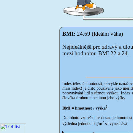
BMI:
24.69 (Ideální váha)
Nejideálnější pro zdravý a dlo
mezi hodnotou BMI 22 a 24.
Index tělesné hmotnosti, obvykle označo
mass index) je číslo používané jako měřítk
porovnávání lidí s různou výškou. Index 
člověka druhou mocninou jeho výšky.
2
BMI = hmotnost / výška
Do tohoto vzorečku se dosazuje hmotnost
2
výsledná jednotka kg/m
se vynechává.