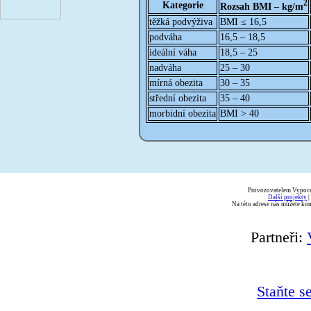
2
Kategorie
Rozsah BMI – kg/m
těžká podvýživa
BMI ≤ 16,5
podváha
16,5 – 18,5
ideální váha
18,5 – 25
nadváha
25 – 30
mírná obezita
30 – 35
střední obezita
35 – 40
morbidní obezita
BMI > 40
Provozovatelem Vypoce
Další projekty
|
Na této adrese nás můžete ko
Partneři:
Staňte s