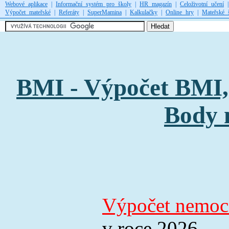
Webové aplikace
|
Informační systém pro školy
|
HR magazín
|
Celoživotní učení
Výpočet mateřské
|
Referáty
|
SuperMamina
|
Kalkulačky
|
Online hry
|
Mateřské 
BMI - Výpočet BMI, 
Body 
Výpočet nemoc
v roce 2026